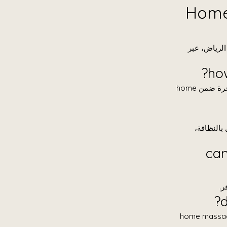
ني داخل الرياض، عبر
تعتمد in-home massage Riyadh price على نوع الجلسة ومدتها، مع توفر باقات اقتصادية وفاخرة ضمن home
verified ther مع التزام كامل بالنظافة،
❓ c
massage table rent وhome massage table setup