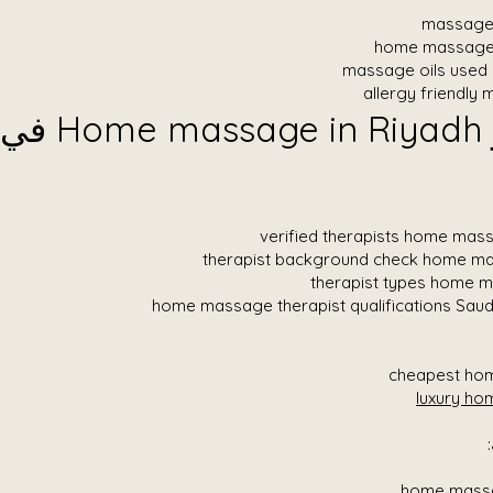
massage 
home massage 
massage oils used 
allergy friendly
لماذا تختار Home massage in Riyadh في
cheapest ho
luxury h
home massa