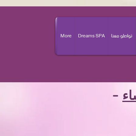
تواصلو معنا
Dreams SPA
More
اء
–