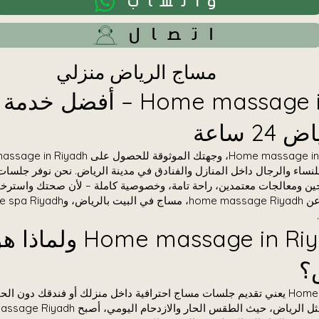
واتساب
اتصال
مساج الرياض منزلي
Home massage in Riyadh – أفض
2 ساعة
نساء والرجال داخل المنازل والفنادق في مدينة الرياض. نحن نوفر جلسات
جين ومعالجات معتمدين، راحة تامة، وخصوصية كاملة – لأن صحتك واسترخاء
ما هو me massage in Riyadh
؟
Home massage in Riyadh يعني تقديم جلسات مساج احترافية داخل منزلك أو فندقك دون 