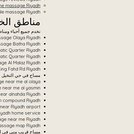
ome massage Riyadh
ile massage Riyadh
مناطق الخ
نخدم جميع أحياء ومنا
home massage Olaya Riyadh – مساج 
sage Batha Riyadh
tic Quarter Riyadh
tic Quarter Riyadh
ge Al Malaz Riyadh
ng Fahd Rd Riyadh
مساج في حي النخيل ا
 near me al olaya
near me al yasmin
ar alnahda Riyadh
n compound Riyadh
near Riyadh airport
yadh home service
ge near me Riyadh
ssage map Riyadh
مساج قريب مني في ا