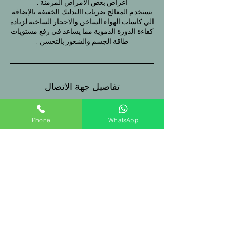
يستخدم المعالج ضربات االتدليك الخفيفة بالإضافة
الي كاسات الهواء الساخن والاحجار الساخنة لزيادة
كفاءة الدورة الدموية مما يساعد في رفع مستويات
طاقة الجسم والشعور بالتحسن .
تفاصيل جهة الاتصال
Riyadh Saudi Arabia
+966538498998
Phone
WhatsApp
info@homespaksa.com
Jeddah Saudi Arabia
+966538498998
info@homespaksa.com